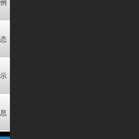
例
态
示
息