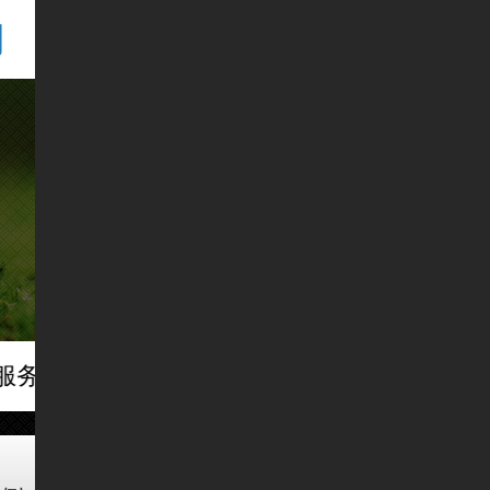
司
服务来回馈我们尊敬的客户
热烈庆祝我司成立